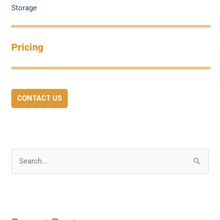
Storage
Pricing
CONTACT US
S
e
a
r