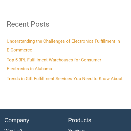
a
r
Recent Posts
c
h
f
Understanding the Challenges of Electronics Fulfillment in
o
E-Commerce
r
Top 5 3PL Fulfillment Warehouses for Consumer
:
Electronics in Alabama
Trends in Gift Fulfillment Services You Need to Know About
Company
Products
Why Us?
Services