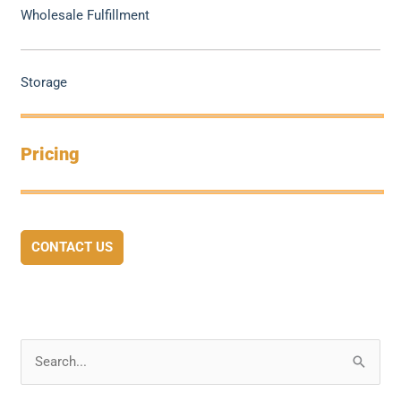
Wholesale Fulfillment
Storage
Pricing
CONTACT US
S
e