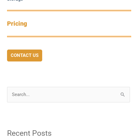
Pricing
CONTACT US
S
e
a
r
Recent Posts
c