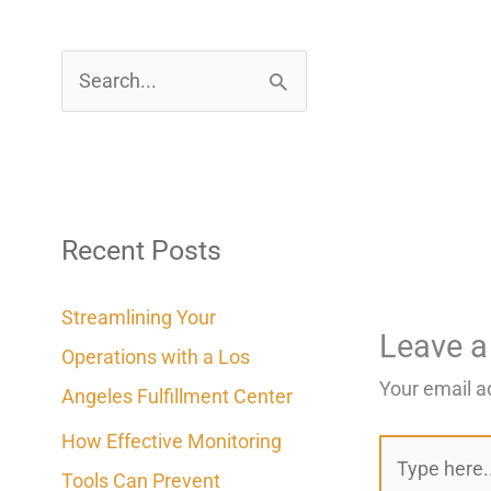
S
e
a
r
c
Recent Posts
h
Streamlining Your
f
Leave 
Operations with a Los
o
Your email a
Angeles Fulfillment Center
r
How Effective Monitoring
:
Type
Tools Can Prevent
here..