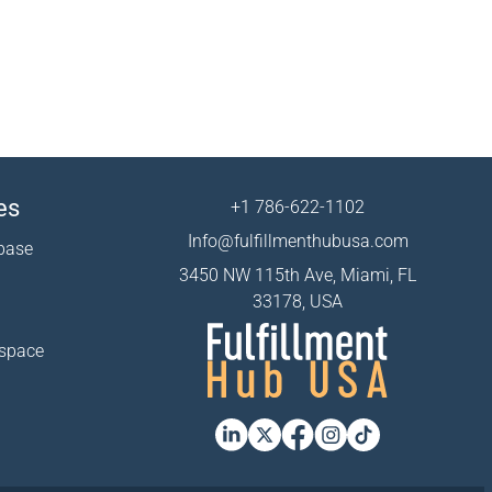
es
+1 786-622-1102
Info@fulfillmenthubusa.com
base
3450 NW 115th Ave, Miami, FL
33178, USA
 space