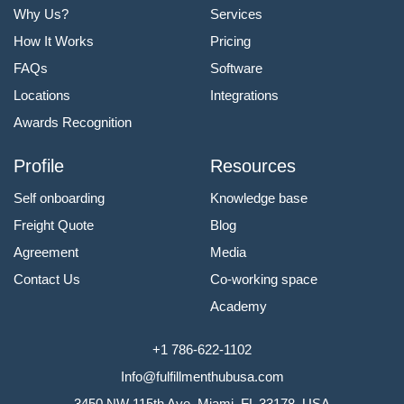
Why Us?
Services
How It Works
Pricing
FAQs
Software
Locations
Integrations
Awards Recognition
Profile
Resources
Self onboarding
Knowledge base
Freight Quote
Blog
Agreement
Media
Contact Us
Co-working space
Academy
+1 786-622-1102
Info@fulfillmenthubusa.com
3450 NW 115th Ave, Miami, FL 33178, USA