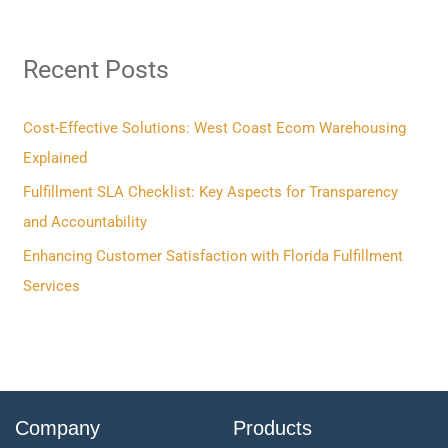
a
r
Recent Posts
c
h
f
Cost-Effective Solutions: West Coast Ecom Warehousing
o
Explained
r
Fulfillment SLA Checklist: Key Aspects for Transparency
:
and Accountability
Enhancing Customer Satisfaction with Florida Fulfillment
Services
Company
Products