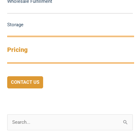
Wholesale Fulfillment
Storage
Pricing
CONTACT US
S
e