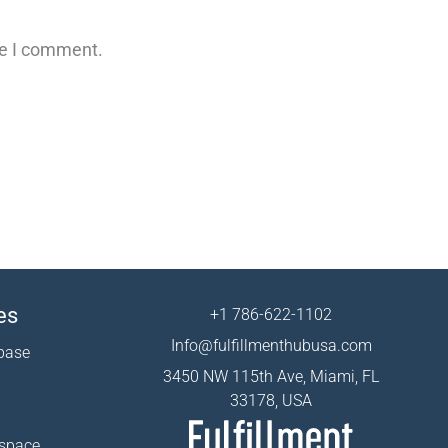
me I comment.
es
+1 786-622-1102
Info@fulfillmenthubusa.com
base
3450 NW 115th Ave, Miami, FL
33178, USA
 space