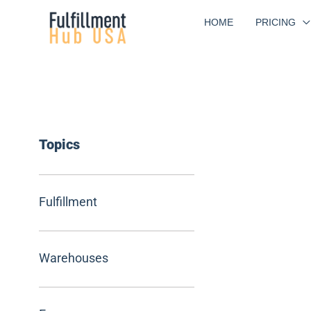
Skip
HOME
PRICING
to
content
Topics
Fulfillment
Warehouses