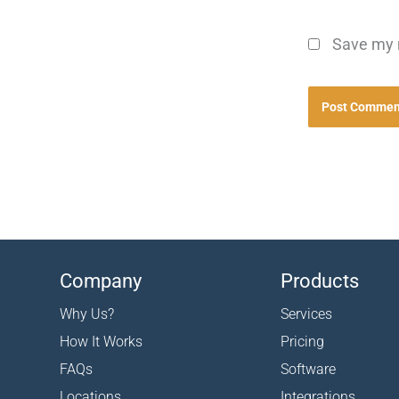
Save my n
Company
Products
Why Us?
Services
How It Works
Pricing
FAQs
Software
Locations
Integrations