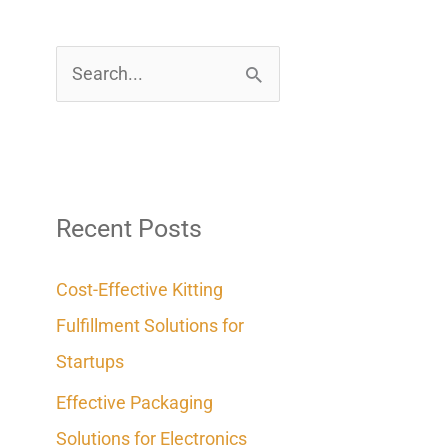
S
e
a
r
c
Recent Posts
h
Cost-Effective Kitting
f
Fulfillment Solutions for
o
Startups
r
Effective Packaging
:
Solutions for Electronics