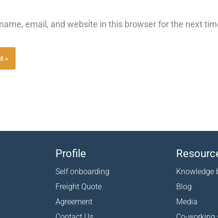
ame, email, and website in this browser for the next ti
Profile
Resourc
Self onboarding
Knowledge 
Freight Quote
Blog
Agreement
Media
Contact Us
Co-working