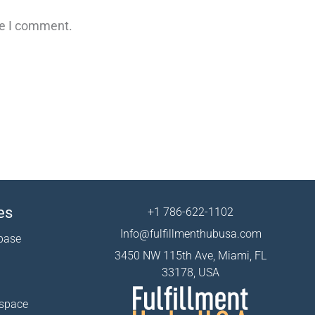
me I comment.
es
+1 786-622-1102
Info@fulfillmenthubusa.com
base
3450 NW 115th Ave, Miami, FL
33178, USA
 space