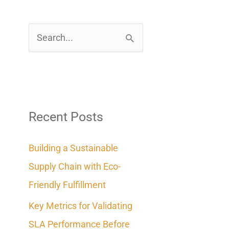
S
e
a
r
c
Recent Posts
h
Building a Sustainable
f
Supply Chain with Eco-
o
Friendly Fulfillment
r
Key Metrics for Validating
:
SLA Performance Before