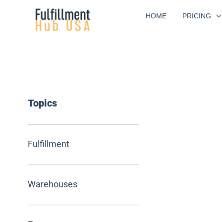
Skip
HOME
PRICING
to
content
Topics
Fulfillment
Warehouses