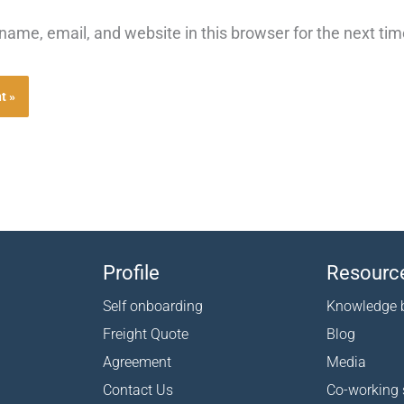
ame, email, and website in this browser for the next ti
Profile
Resourc
Self onboarding
Knowledge 
Freight Quote
Blog
Agreement
Media
Contact Us
Co-working