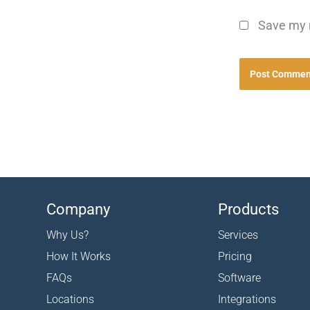
Save my n
Company
Products
Why Us?
Services
How It Works
Pricing
FAQs
Software
Locations
Integrations