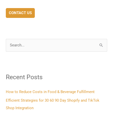
CONTACT US
S
e
a
r
Recent Posts
c
h
f
How to Reduce Costs in Food & Beverage Fulfillment
o
Efficient Strategies for 30 60 90 Day Shopify and TikTok
r
Shop Integration