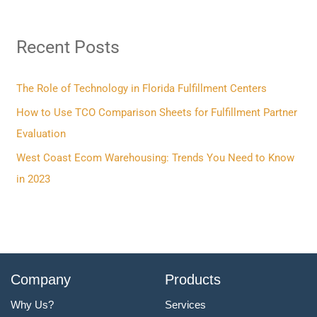
a
r
Recent Posts
c
h
f
The Role of Technology in Florida Fulfillment Centers
o
How to Use TCO Comparison Sheets for Fulfillment Partner
r
Evaluation
:
West Coast Ecom Warehousing: Trends You Need to Know
in 2023
Company
Products
Why Us?
Services