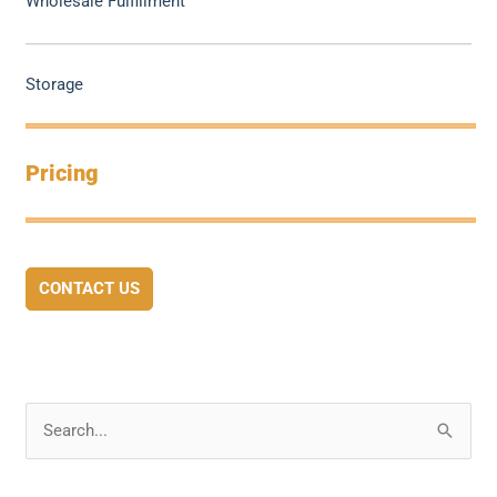
Wholesale Fulfillment
Storage
Pricing
CONTACT US
S
e