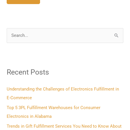
S
e
a
r
Recent Posts
c
h
f
Understanding the Challenges of Electronics Fulfillment in
o
E-Commerce
r
Top 5 3PL Fulfillment Warehouses for Consumer
:
Electronics in Alabama
Trends in Gift Fulfillment Services You Need to Know About