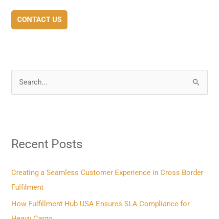
CONTACT US
S
e
a
r
Recent Posts
c
h
f
Creating a Seamless Customer Experience in Cross Border
o
Fulfilment
r
How Fulfillment Hub USA Ensures SLA Compliance for
:
Heavy Cargo