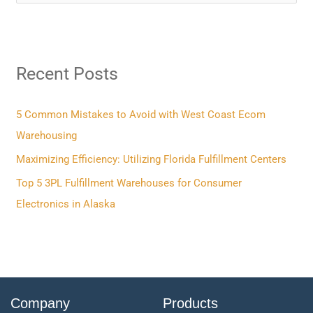
e
a
r
Recent Posts
c
h
f
5 Common Mistakes to Avoid with West Coast Ecom
o
Warehousing
r
Maximizing Efficiency: Utilizing Florida Fulfillment Centers
:
Top 5 3PL Fulfillment Warehouses for Consumer
Electronics in Alaska
Company
Products