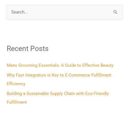
S
e
a
r
Recent Posts
c
h
f
Mens Grooming Essentials: A Guide to Effective Beauty
o
Why Fast Integration is Key to E-Commerce Fulfillment
r
Efficiency
:
Building a Sustainable Supply Chain with Eco-Friendly
Fulfillment