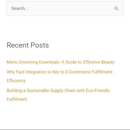
S
e
a
r
Recent Posts
c
h
f
Mens Grooming Essentials: A Guide to Effective Beauty
o
Why Fast Integration is Key to E-Commerce Fulfillment
r
Efficiency
:
Building a Sustainable Supply Chain with Eco-Friendly
Fulfillment