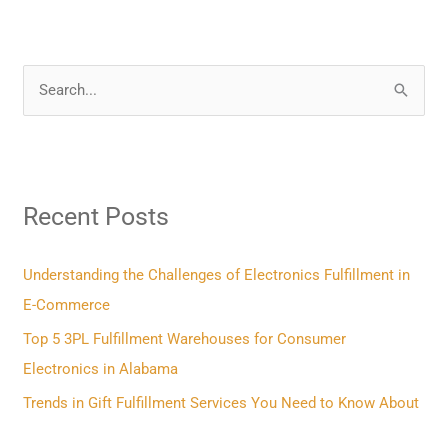
S
e
a
r
Recent Posts
c
h
f
Understanding the Challenges of Electronics Fulfillment in
o
E-Commerce
r
Top 5 3PL Fulfillment Warehouses for Consumer
:
Electronics in Alabama
Trends in Gift Fulfillment Services You Need to Know About