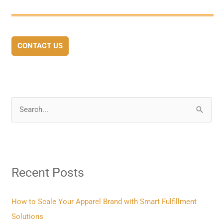
CONTACT US
S
e
a
r
Recent Posts
c
h
f
How to Scale Your Apparel Brand with Smart Fulfillment
o
Solutions