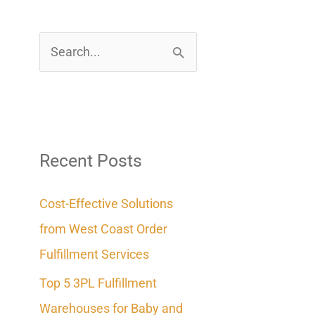
S
e
a
r
c
Recent Posts
h
Cost-Effective Solutions
f
from West Coast Order
o
Fulfillment Services
r
Top 5 3PL Fulfillment
:
Warehouses for Baby and