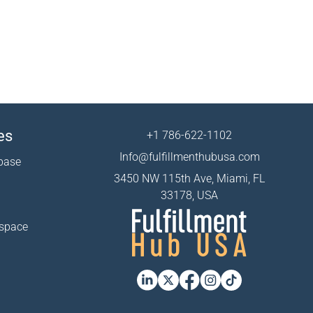
es
+1 786-622-1102
Info@fulfillmenthubusa.com
base
3450 NW 115th Ave, Miami, FL
33178, USA
 space