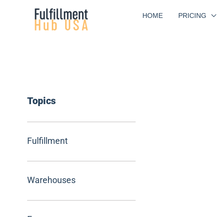
Skip
HOME
PRICING
to
content
Topics
Fulfillment
Warehouses