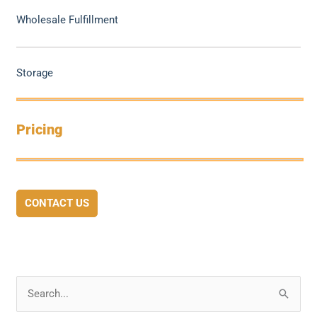
Wholesale Fulfillment
Storage
Pricing
CONTACT US
S