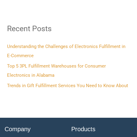
e
a
r
Recent Posts
c
h
f
Understanding the Challenges of Electronics Fulfillment in
o
E-Commerce
r
Top 5 3PL Fulfillment Warehouses for Consumer
:
Electronics in Alabama
Trends in Gift Fulfillment Services You Need to Know About
Company
Products