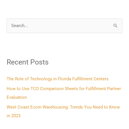
S
e
a
r
Recent Posts
c
h
f
The Role of Technology in Florida Fulfillment Centers
o
How to Use TCO Comparison Sheets for Fulfillment Partner
r
Evaluation
:
West Coast Ecom Warehousing: Trends You Need to Know
in 2023