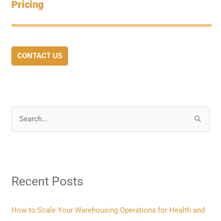
Pricing
CONTACT US
S
e
a
r
Recent Posts
c
h
f
How to Scale Your Warehousing Operations for Health and