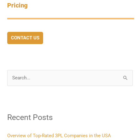
Pricing
CONTACT US
S
e
a
r
Recent Posts
c
h
f
Overview of Top-Rated 3PL Companies in the USA