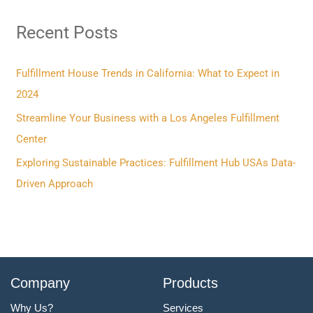
r
Recent Posts
c
h
f
Fulfillment House Trends in California: What to Expect in
o
2024
r
Streamline Your Business with a Los Angeles Fulfillment
:
Center
Exploring Sustainable Practices: Fulfillment Hub USAs Data-
Driven Approach
Company
Products
Why Us?
Services