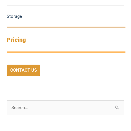
Storage
Pricing
CONTACT US
S
e
a