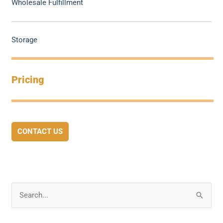
Wholesale Fulfillment
Storage
Pricing
CONTACT US
S
e