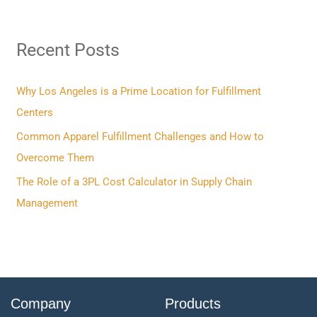
a
r
Recent Posts
c
h
f
Why Los Angeles is a Prime Location for Fulfillment
o
Centers
r
Common Apparel Fulfillment Challenges and How to
:
Overcome Them
The Role of a 3PL Cost Calculator in Supply Chain
Management
Company
Products