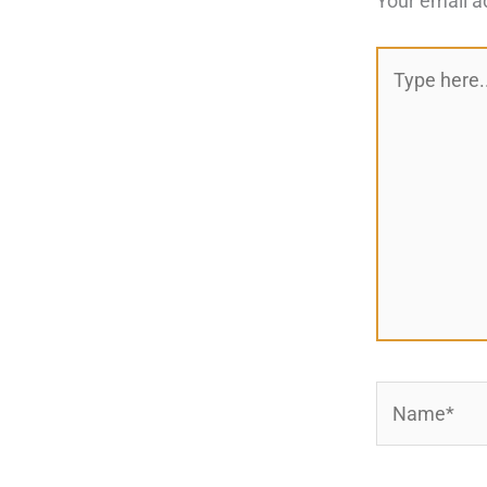
Your email a
Type
here..
Name*