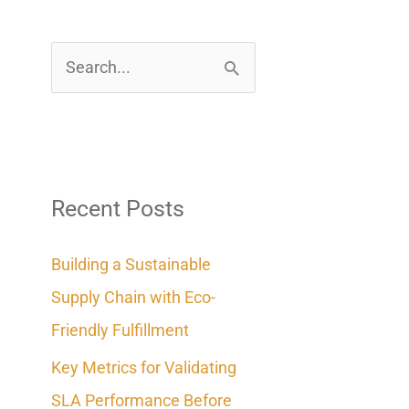
S
e
a
r
c
Recent Posts
h
Building a Sustainable
f
Supply Chain with Eco-
o
Friendly Fulfillment
r
Key Metrics for Validating
:
SLA Performance Before