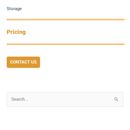
Storage
Pricing
CONTACT US
S
e
a
r