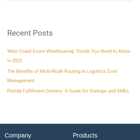
e
a
r
Recent Posts
c
h
f
West Coast Ecom Warehousing: Trends You Need to Know
o
in 2023
r
The Benefits of Multi-Node Routing in Logistics Cost
:
Management
Florida Fulfillment Centers: A Guide for Startups and SMEs
Company
Products