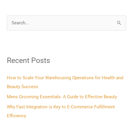
S
e
a
r
Recent Posts
c
h
f
How to Scale Your Warehousing Operations for Health and
o
Beauty Success
r
Mens Grooming Essentials: A Guide to Effective Beauty
:
Why Fast Integration is Key to E-Commerce Fulfillment
Efficiency