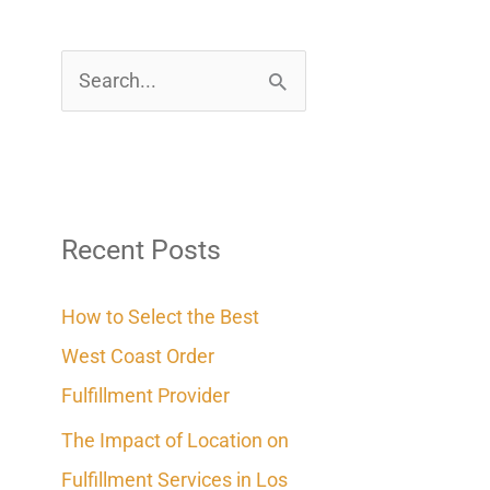
S
e
a
r
c
Recent Posts
h
How to Select the Best
f
West Coast Order
o
Fulfillment Provider
r
The Impact of Location on
:
Fulfillment Services in Los