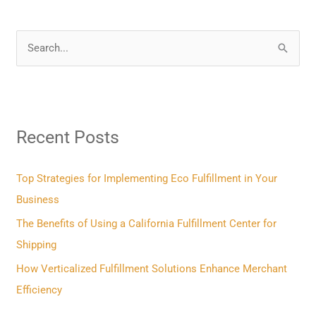
S
e
a
r
Recent Posts
c
h
f
Top Strategies for Implementing Eco Fulfillment in Your
o
Business
r
The Benefits of Using a California Fulfillment Center for
:
Shipping
How Verticalized Fulfillment Solutions Enhance Merchant
Efficiency