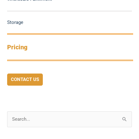
Storage
Pricing
CONTACT US
S
e