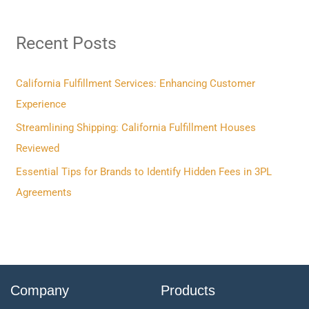
a
r
Recent Posts
c
h
f
California Fulfillment Services: Enhancing Customer
o
Experience
r
Streamlining Shipping: California Fulfillment Houses
:
Reviewed
Essential Tips for Brands to Identify Hidden Fees in 3PL
Agreements
Company
Products