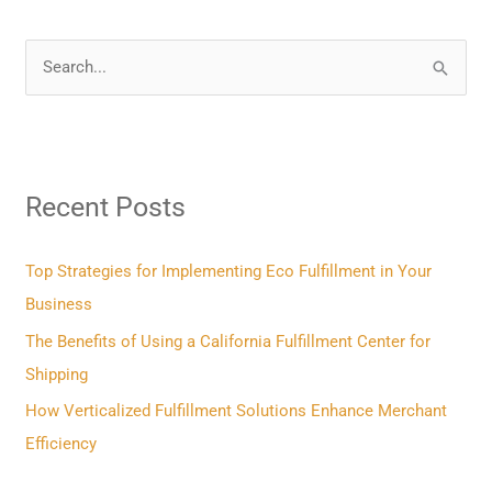
S
e
a
r
Recent Posts
c
h
f
Top Strategies for Implementing Eco Fulfillment in Your
o
Business
r
The Benefits of Using a California Fulfillment Center for
:
Shipping
How Verticalized Fulfillment Solutions Enhance Merchant
Efficiency