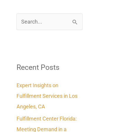
S
e
a
r
c
Recent Posts
h
Expert Insights on
f
Fulfillment Services in Los
o
Angeles, CA
r
Fulfillment Center Florida:
:
Meeting Demand in a