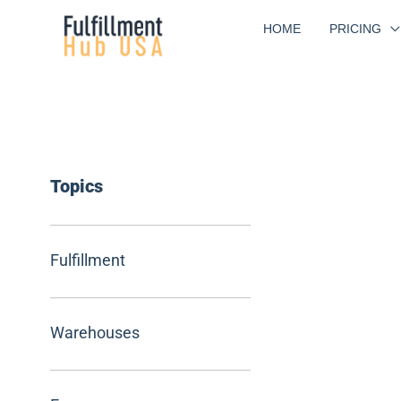
Skip
HOME
PRICING
to
content
Topics
Fulfillment
Warehouses