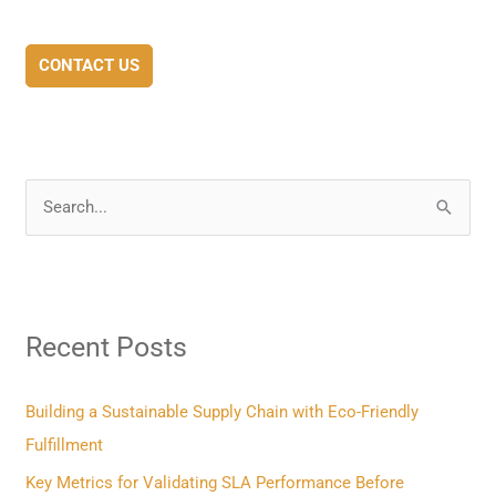
CONTACT US
S
e
a
r
Recent Posts
c
h
f
Building a Sustainable Supply Chain with Eco-Friendly
o
Fulfillment
r
Key Metrics for Validating SLA Performance Before