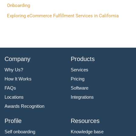
:
Onboarding
Exploring eCommerce Fulfillment Services in California
Company
Products
Why Us?
Services
How It Works
Pricing
FAQs
Software
Locations
Integrations
Awards Recognition
Profile
Resources
Self onboarding
Knowledge base