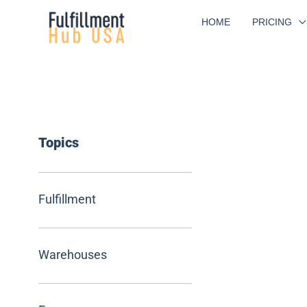
Skip
HOME
PRICING
to
content
Topics
Fulfillment
Warehouses