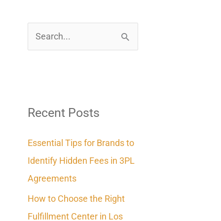
S
e
a
r
c
Recent Posts
h
Essential Tips for Brands to
f
Identify Hidden Fees in 3PL
o
Agreements
r
How to Choose the Right
:
Fulfillment Center in Los