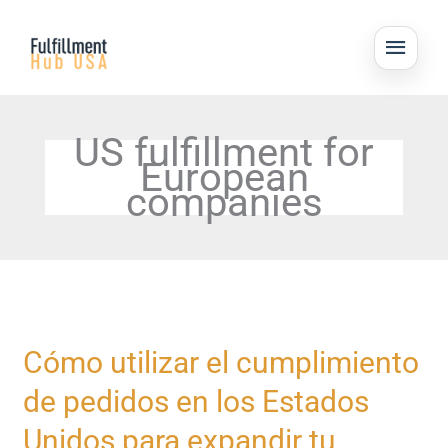
Skip
MAI
to
ME
content
US fulfillment for
European
companies
Cómo
Cómo utilizar el cumplimiento
utilizar
de pedidos en los Estados
el
cumplimiento
Unidos para expandir tu