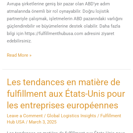
Avrupa şirketlerine geniş bir pazar olan ABD’ye adım
atmalarında önemli bir rol oynayabilir. Doğru lojistik
partneriyle çalışmak, işletmelerin ABD pazarındaki varlığını
güçlendirebilir ve büyümelerine destek olabilir. Daha fazla
bilgi için https://fulfillmenthubusa.com adresini ziyaret
edebilirsiniz.
Read More »
Les
Les tendances en matière de
tendances
fulfillment aux États-Unis pour
en
matière
les entreprises européennes
de
Leave a Comment
/
Global Logistics Insights
/
Fulfillment
fulfillment
Hub USA
/
March 3, 2025
aux
États-