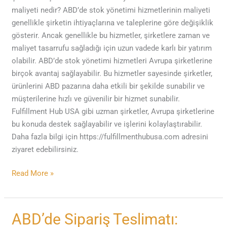
maliyeti nedir? ABD’de stok yönetimi hizmetlerinin maliyeti
genellikle şirketin ihtiyaçlarına ve taleplerine göre değişiklik
gösterir. Ancak genellikle bu hizmetler, şirketlere zaman ve
maliyet tasarrufu sağladığı için uzun vadede karlı bir yatırım
olabilir. ABD’de stok yönetimi hizmetleri Avrupa şirketlerine
birçok avantaj sağlayabilir. Bu hizmetler sayesinde şirketler,
ürünlerini ABD pazarına daha etkili bir şekilde sunabilir ve
müşterilerine hızlı ve güvenilir bir hizmet sunabilir.
Fulfillment Hub USA gibi uzman şirketler, Avrupa şirketlerine
bu konuda destek sağlayabilir ve işlerini kolaylaştırabilir.
Daha fazla bilgi için https://fulfillmenthubusa.com adresini
ziyaret edebilirsiniz.
Read More »
ABD’de
ABD’de Sipariş Teslimatı: