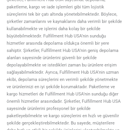
paketleme, kargo ve iade işlemleri gibi tüm lojistik
süreçlerini tek bir çatı altında yönetebilmektedir. Böylece,
şirketler zamanlarını ve kaynaklarını daha verimli bir şekilde
kullanabilmekte ve işlerini daha kolay bir şekilde
büyütebilmektedir. Fulfillment Hub USA’nin sunduğu
hizmetler arasında depolama oldukça önemli bir yere
sahiptir. Şirketler, Fulfillment Hub USA’nin geniş depolama
alanları sayesinde ürünlerini güvenli bir şekilde
depolayabilmekte ve istedikleri zaman bu ürünlere erişim
sağlayabilmektedir. Ayrıca, Fulfillment Hub USA’nin uzman
ekibi, depolama süreçlerini en verimli şekilde yönetmekte
ve ürünlerinizi en iyi şekilde korumaktadır. Paketleme ve
kargo hizmetleri de Fulfillment Hub USA’nin sunduğu diğer
önemli hizmetler arasındadır. Şirketler, Fulfillment Hub USA
sayesinde ürünlerini profesyonel bir şekilde
paketleyebilmekte ve kargo süreçlerini en hızlı ve güvenilir
şekilde gerçekleştirebilmektedir. Bu sayede, müşterilere