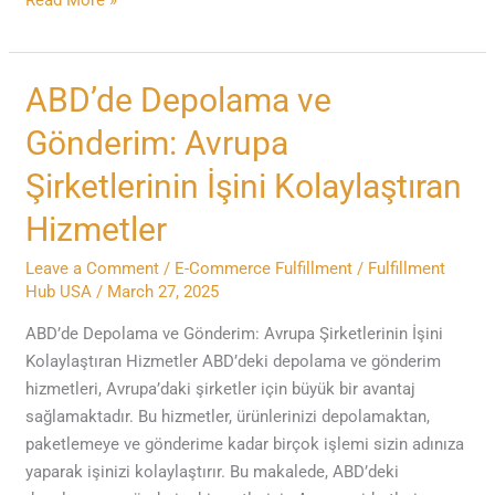
ABD’de
ABD’de Depolama ve
Depolama
Gönderim: Avrupa
ve
Gönderim:
Şirketlerinin İşini Kolaylaştıran
Avrupa
Hizmetler
Şirketlerinin
İşini
Leave a Comment
/
E-Commerce Fulfillment
/
Fulfillment
Kolaylaştıran
Hub USA
/
March 27, 2025
Hizmetler
ABD’de Depolama ve Gönderim: Avrupa Şirketlerinin İşini
Kolaylaştıran Hizmetler ABD’deki depolama ve gönderim
hizmetleri, Avrupa’daki şirketler için büyük bir avantaj
sağlamaktadır. Bu hizmetler, ürünlerinizi depolamaktan,
paketlemeye ve gönderime kadar birçok işlemi sizin adınıza
yaparak işinizi kolaylaştırır. Bu makalede, ABD’deki