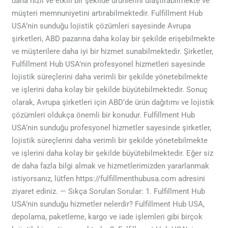
daha hızlı ve etkili bir şekilde ürünlerini ulaştırabilmekte ve
müşteri memnuniyetini artırabilmektedir. Fulfillment Hub
USA’nin sunduğu lojistik çözümleri sayesinde Avrupa
şirketleri, ABD pazarına daha kolay bir şekilde erişebilmekte
ve müşterilere daha iyi bir hizmet sunabilmektedir. Şirketler,
Fulfillment Hub USA’nin profesyonel hizmetleri sayesinde
lojistik süreçlerini daha verimli bir şekilde yönetebilmekte
ve işlerini daha kolay bir şekilde büyütebilmektedir. Sonuç
olarak, Avrupa şirketleri için ABD’de ürün dağıtımı ve lojistik
çözümleri oldukça önemli bir konudur. Fulfillment Hub
USA’nin sunduğu profesyonel hizmetler sayesinde şirketler,
lojistik süreçlerini daha verimli bir şekilde yönetebilmekte
ve işlerini daha kolay bir şekilde büyütebilmektedir. Eğer siz
de daha fazla bilgi almak ve hizmetlerimizden yararlanmak
istiyorsanız, lütfen https://fulfillmenthubusa.com adresini
ziyaret ediniz. — Sıkça Sorulan Sorular: 1. Fulfillment Hub
USA’nin sunduğu hizmetler nelerdir? Fulfillment Hub USA,
depolama, paketleme, kargo ve iade işlemleri gibi birçok