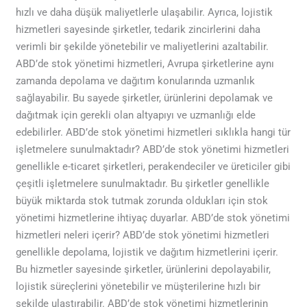
hızlı ve daha düşük maliyetlerle ulaşabilir. Ayrıca, lojistik
hizmetleri sayesinde şirketler, tedarik zincirlerini daha
verimli bir şekilde yönetebilir ve maliyetlerini azaltabilir.
ABD’de stok yönetimi hizmetleri, Avrupa şirketlerine aynı
zamanda depolama ve dağıtım konularında uzmanlık
sağlayabilir. Bu sayede şirketler, ürünlerini depolamak ve
dağıtmak için gerekli olan altyapıyı ve uzmanlığı elde
edebilirler. ABD’de stok yönetimi hizmetleri sıklıkla hangi tür
işletmelere sunulmaktadır? ABD’de stok yönetimi hizmetleri
genellikle e-ticaret şirketleri, perakendeciler ve üreticiler gibi
çeşitli işletmelere sunulmaktadır. Bu şirketler genellikle
büyük miktarda stok tutmak zorunda oldukları için stok
yönetimi hizmetlerine ihtiyaç duyarlar. ABD’de stok yönetimi
hizmetleri neleri içerir? ABD’de stok yönetimi hizmetleri
genellikle depolama, lojistik ve dağıtım hizmetlerini içerir.
Bu hizmetler sayesinde şirketler, ürünlerini depolayabilir,
lojistik süreçlerini yönetebilir ve müşterilerine hızlı bir
şekilde ulaştırabilir. ABD’de stok yönetimi hizmetlerinin