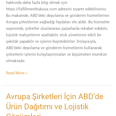
hakkında daha fazla bilgi almak için
https://fulfillmenthubusa.com adresini ziyaret edebilirsiniz.
Bu makalede, ABD’deki depolama ve gönderim hizmetlerinin
Avrupa şirketlerine sağladığı faydaları ele aldık. Bu hizmetler
sayesinde, şirketler uluslararası pazarlarda rekabet edebilir,
lojistik maliyetlerini azaltabilir, stok yönetimini etkili bir
şekilde yapabilir ve işlerini büyütebilirler. Dolayısıyla,
ABD’deki depolama ve gönderim hizmetlerini kullanarak
şirketlerin işlerini kolaylaştırmaları ve büyümeleri mümkün
olmaktadır.
Read More »
Avrupa
Avrupa Şirketleri İçin ABD’de
Şirketleri
Ürün Dağıtımı ve Lojistik
İçin
ABD’de