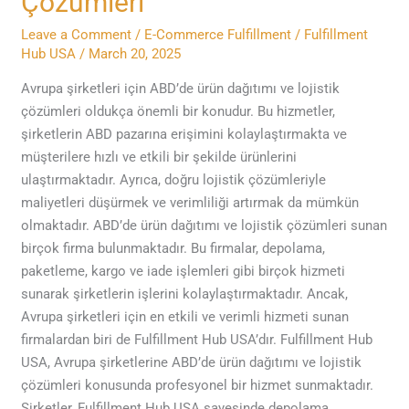
Çözümleri
Ürün
Leave a Comment
/
E-Commerce Fulfillment
/
Fulfillment
Dağıtımı
Hub USA
/
March 20, 2025
ve
Lojistik
Avrupa şirketleri için ABD’de ürün dağıtımı ve lojistik
Çözümleri
çözümleri oldukça önemli bir konudur. Bu hizmetler,
şirketlerin ABD pazarına erişimini kolaylaştırmakta ve
müşterilere hızlı ve etkili bir şekilde ürünlerini
ulaştırmaktadır. Ayrıca, doğru lojistik çözümleriyle
maliyetleri düşürmek ve verimliliği artırmak da mümkün
olmaktadır. ABD’de ürün dağıtımı ve lojistik çözümleri sunan
birçok firma bulunmaktadır. Bu firmalar, depolama,
paketleme, kargo ve iade işlemleri gibi birçok hizmeti
sunarak şirketlerin işlerini kolaylaştırmaktadır. Ancak,
Avrupa şirketleri için en etkili ve verimli hizmeti sunan
firmalardan biri de Fulfillment Hub USA’dır. Fulfillment Hub
USA, Avrupa şirketlerine ABD’de ürün dağıtımı ve lojistik
çözümleri konusunda profesyonel bir hizmet sunmaktadır.
Şirketler, Fulfillment Hub USA sayesinde depolama,