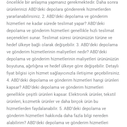
öncelikle bir anlaşma yapmanız gerekmektedir. Daha sonra
ürünlerinizi ABD’deki depolara göndererek hizmetlerden
yararlanabilirsiniz. 2. ABD’deki depolama ve gönderim
hizmetleri ne kadar sürede teslimat yapar? ABD’deki
depolama ve gönderim hizmetleri genellikle hızlı teslimat
seçenekleri sunar. Teslimat süresi ürününüzün türüne ve
hedef ülkeye bağlı olarak değişebilir. 3. ABD’deki depolama
ve gönderim hizmetlerinin maliyetleri nedir? ABD’deki
depolama ve gönderim hizmetlerinin maliyetleri ürününüzün
boyutuna, ağırlığına ve hedef ülkeye göre değişebilir. Detaylı
fiyat bilgisi için hizmet sağlayıcınızla iletişime geçebilirsiniz.
4. ABD’deki depolama ve gönderim hizmetleri hangi ürünleri
kapsar? ABD’deki depolama ve gönderim hizmetleri
genellikle çeşitli ürünleri kapsar. Elektronik ürünler, tekstil
ürünleri, kozmetik ürünler ve daha birçok ürün bu
hizmetlerden faydalanabilir. 5. ABD’deki depolama ve
gönderim hizmetleri hakkında daha fazla bilgi nereden
alabilirim? ABD’deki depolama ve gönderim hizmetleri