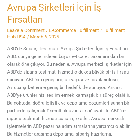
Sipariş
Avrupa Şirketleri İçin İş
Teslimatı:
Avrupa
Fırsatları
Şirketleri
Leave a Comment
/
E-Commerce Fulfillment
/
Fulfillment
İçin
Hub USA
/
March 6, 2025
İş
Fırsatları
ABD’de Sipariş Teslimatı: Avrupa Şirketleri İçin İş Fırsatları
ABD, dünya genelinde en büyük e-ticaret pazarlarından biri
olarak öne çıkıyor. Bu nedenle, Avrupa merkezli şirketler için
ABD’de sipariş teslimatı hizmeti oldukça büyük bir iş fırsatı
sunuyor. ABD’nin geniş coğrafi yapısı ve büyük nüfusu,
Avrupa şirketlerine geniş bir hedef kitle sunuyor. Ancak,
ABD’ye ürünlerinizi teslim etmek karmaşık bir süreç olabilir.
Bu noktada, doğru lojistik ve depolama çözümleri sunan bir
partnerle çalışmak önemli bir avantaj sağlayabilir. ABD’de
sipariş teslimatı hizmeti sunan şirketler, Avrupa merkezli
işletmelerin ABD pazarına adım atmalarına yardımcı olabilir.
Bu hizmetler arasında depolama, sipariş hazırlama,