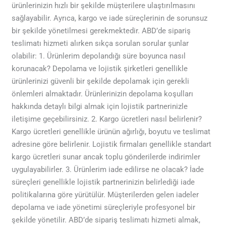
ürünlerinizin hızlı bir şekilde müşterilere ulaştırılmasını
sağlayabilir. Ayrıca, kargo ve iade süreçlerinin de sorunsuz
bir şekilde yönetilmesi gerekmektedir. ABD’de sipariş
teslimatı hizmeti alırken sıkça sorulan sorular şunlar
olabilir: 1. Ürünlerim depolandığı süre boyunca nasıl
korunacak? Depolama ve lojistik şirketleri genellikle
ürünlerinizi güvenli bir şekilde depolamak için gerekli
önlemleri almaktadır. Ürünlerinizin depolama koşulları
hakkında detaylı bilgi almak için lojistik partnerinizle
iletişime geçebilirsiniz. 2. Kargo ücretleri nasıl belirlenir?
Kargo ücretleri genellikle ürünün ağırlığı, boyutu ve teslimat
adresine göre belirlenir. Lojistik firmaları genellikle standart
kargo ücretleri sunar ancak toplu gönderilerde indirimler
uygulayabilirler. 3. Ürünlerim iade edilirse ne olacak? İade
süreçleri genellikle lojistik partnerinizin belirlediği iade
politikalarına göre yürütülür. Müşterilerden gelen iadeler
depolama ve iade yönetimi süreçleriyle profesyonel bir
şekilde yönetilir. ABD’de sipariş teslimatı hizmeti almak,