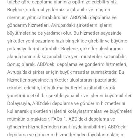
talebe göre depolama alanınızı optimize edebilirsiniz.
Böylece, stok maliyetlerinizi azaltabilir ve müşteri
memnuniyetini artırabilirsiniz. ABD’deki depolama ve
gönderim hizmetleri, Avrupa’daki şirketlerin işlerini
büyütmelerine de yardımcı olur. Bu hizmetler sayesinde,
şirketler yeni pazarlara hızlı bir şekilde girebilir ve büyüme
potansiyellerini artırabilir. Böylece, şirketler uluslararası
alanda tanınırlık kazanabilir ve yeni müşteriler kazanabilir.
Sonuç olarak, ABD’deki depolama ve gönderim hizmetleri,
Avrupa’daki şirketler için büyük fırsatlar sunmaktadır. Bu
hizmetler sayesinde, şirketler uluslararası pazarlarda
rekabet edebilir, lojistik maliyetlerini azaltabilir, stok
yönetimini etkili bir şekilde yapabilir ve işlerini büyütebilirler.
Dolayısıyla, ABD’deki depolama ve gönderim hizmetlerini
kullanarak şirketlerin işlerini kolaylaştırmaları ve büyümeleri
mümkün olmaktadır. FAQs 1. ABD’deki depolama ve
gönderim hizmetlerinden nasıl faydalanabilirim? ABD’deki
depolama ve gönderim hizmetlerinden faydalanmak için