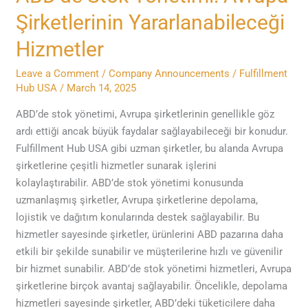
Stok
Şirketlerinin Yararlanabileceği
Yönetimi:
Avrupa
Hizmetler
Şirketlerinin
Leave a Comment
/
Company Announcements
/
Fulfillment
Yararlanabileceği
Hub USA
/
March 14, 2025
Hizmetler
ABD’de stok yönetimi, Avrupa şirketlerinin genellikle göz
ardı ettiği ancak büyük faydalar sağlayabileceği bir konudur.
Fulfillment Hub USA gibi uzman şirketler, bu alanda Avrupa
şirketlerine çeşitli hizmetler sunarak işlerini
kolaylaştırabilir. ABD’de stok yönetimi konusunda
uzmanlaşmış şirketler, Avrupa şirketlerine depolama,
lojistik ve dağıtım konularında destek sağlayabilir. Bu
hizmetler sayesinde şirketler, ürünlerini ABD pazarına daha
etkili bir şekilde sunabilir ve müşterilerine hızlı ve güvenilir
bir hizmet sunabilir. ABD’de stok yönetimi hizmetleri, Avrupa
şirketlerine birçok avantaj sağlayabilir. Öncelikle, depolama
hizmetleri sayesinde şirketler, ABD’deki tüketicilere daha