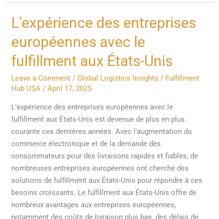
L’expérience
L’expérience des entreprises
des
européennes avec le
entreprises
européennes
fulfillment aux États-Unis
avec
Leave a Comment
/
Global Logistics Insights
/
Fulfillment
le
Hub USA
/
April 17, 2025
fulfillment
aux
L’expérience des entreprises européennes avec le
États-
fulfillment aux États-Unis est devenue de plus en plus
Unis
courante ces dernières années. Avec l’augmentation du
commerce électronique et de la demande des
consommateurs pour des livraisons rapides et fiables, de
nombreuses entreprises européennes ont cherché des
solutions de fulfillment aux États-Unis pour répondre à ces
besoins croissants. Le fulfillment aux États-Unis offre de
nombreux avantages aux entreprises européennes,
notamment des coûts de livraison plus bas, des délais de