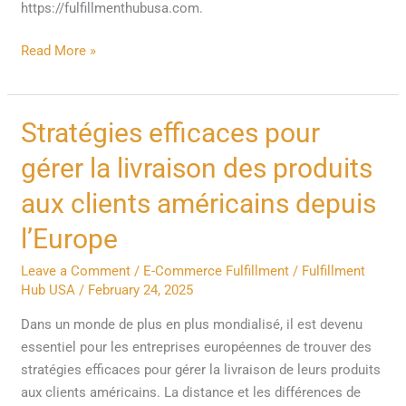
https://fulfillmenthubusa.com.
Read More »
Stratégies
Stratégies efficaces pour
efficaces
gérer la livraison des produits
pour
gérer
aux clients américains depuis
la
l’Europe
livraison
des
Leave a Comment
/
E-Commerce Fulfillment
/
Fulfillment
produits
Hub USA
/
February 24, 2025
aux
Dans un monde de plus en plus mondialisé, il est devenu
clients
essentiel pour les entreprises européennes de trouver des
américains
stratégies efficaces pour gérer la livraison de leurs produits
depuis
aux clients américains. La distance et les différences de
l’Europe