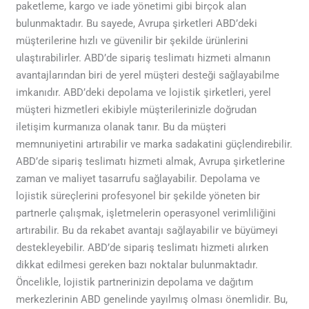
paketleme, kargo ve iade yönetimi gibi birçok alan
bulunmaktadır. Bu sayede, Avrupa şirketleri ABD’deki
müşterilerine hızlı ve güvenilir bir şekilde ürünlerini
ulaştırabilirler. ABD’de sipariş teslimatı hizmeti almanın
avantajlarından biri de yerel müşteri desteği sağlayabilme
imkanıdır. ABD’deki depolama ve lojistik şirketleri, yerel
müşteri hizmetleri ekibiyle müşterilerinizle doğrudan
iletişim kurmanıza olanak tanır. Bu da müşteri
memnuniyetini artırabilir ve marka sadakatini güçlendirebilir.
ABD’de sipariş teslimatı hizmeti almak, Avrupa şirketlerine
zaman ve maliyet tasarrufu sağlayabilir. Depolama ve
lojistik süreçlerini profesyonel bir şekilde yöneten bir
partnerle çalışmak, işletmelerin operasyonel verimliliğini
artırabilir. Bu da rekabet avantajı sağlayabilir ve büyümeyi
destekleyebilir. ABD’de sipariş teslimatı hizmeti alırken
dikkat edilmesi gereken bazı noktalar bulunmaktadır.
Öncelikle, lojistik partnerinizin depolama ve dağıtım
merkezlerinin ABD genelinde yayılmış olması önemlidir. Bu,