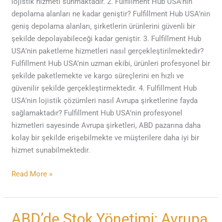
lojistik hizmeti sunmaktadır. 2. Fulfillment Hub USA’nin
depolama alanları ne kadar geniştir? Fulfillment Hub USA’nin
geniş depolama alanları, şirketlerin ürünlerini güvenli bir
şekilde depolayabileceği kadar geniştir. 3. Fulfillment Hub
USA’nin paketleme hizmetleri nasıl gerçekleştirilmektedir?
Fulfillment Hub USA’nin uzman ekibi, ürünleri profesyonel bir
şekilde paketlemekte ve kargo süreçlerini en hızlı ve
güvenilir şekilde gerçekleştirmektedir. 4. Fulfillment Hub
USA’nin lojistik çözümleri nasıl Avrupa şirketlerine fayda
sağlamaktadır? Fulfillment Hub USA’nin profesyonel
hizmetleri sayesinde Avrupa şirketleri, ABD pazarına daha
kolay bir şekilde erişebilmekte ve müşterilere daha iyi bir
hizmet sunabilmektedir.
Read More »
ABD’de
ABD’de Stok Yönetimi: Avrupa