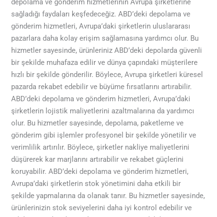
depolama ve gönderim hizmetlerinin Avrupa şirketlerine
sağladığı faydaları keşfedeceğiz. ABD’deki depolama ve
gönderim hizmetleri, Avrupa’daki şirketlerin uluslararası
pazarlara daha kolay erişim sağlamasına yardımcı olur. Bu
hizmetler sayesinde, ürünleriniz ABD’deki depolarda güvenli
bir şekilde muhafaza edilir ve dünya çapındaki müşterilere
hızlı bir şekilde gönderilir. Böylece, Avrupa şirketleri küresel
pazarda rekabet edebilir ve büyüme fırsatlarını artırabilir.
ABD’deki depolama ve gönderim hizmetleri, Avrupa’daki
şirketlerin lojistik maliyetlerini azaltmalarına da yardımcı
olur. Bu hizmetler sayesinde, depolama, paketleme ve
gönderim gibi işlemler profesyonel bir şekilde yönetilir ve
verimlilik artırılır. Böylece, şirketler nakliye maliyetlerini
düşürerek kar marjlarını artırabilir ve rekabet güçlerini
koruyabilir. ABD’deki depolama ve gönderim hizmetleri,
Avrupa’daki şirketlerin stok yönetimini daha etkili bir
şekilde yapmalarına da olanak tanır. Bu hizmetler sayesinde,
ürünlerinizin stok seviyelerini daha iyi kontrol edebilir ve