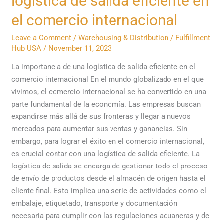
logística de salida eficiente en
de
una
el comercio internacional
logística
Leave a Comment
/
Warehousing & Distribution
/
Fulfillment
de
Hub USA
/
November 11, 2023
salida
eficiente
La importancia de una logística de salida eficiente en el
en
comercio internacional En el mundo globalizado en el que
el
vivimos, el comercio internacional se ha convertido en una
comercio
parte fundamental de la economía. Las empresas buscan
internacional
expandirse más allá de sus fronteras y llegar a nuevos
mercados para aumentar sus ventas y ganancias. Sin
embargo, para lograr el éxito en el comercio internacional,
es crucial contar con una logística de salida eficiente. La
logística de salida se encarga de gestionar todo el proceso
de envío de productos desde el almacén de origen hasta el
cliente final. Esto implica una serie de actividades como el
embalaje, etiquetado, transporte y documentación
necesaria para cumplir con las regulaciones aduaneras y de