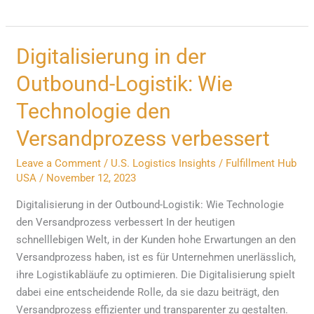
Digitalisierung
Digitalisierung in der
in
Outbound-Logistik: Wie
der
Outbound-
Technologie den
Logistik:
Versandprozess verbessert
Wie
Technologie
Leave a Comment
/
U.S. Logistics Insights
/
Fulfillment Hub
den
USA
/
November 12, 2023
Versandprozess
Digitalisierung in der Outbound-Logistik: Wie Technologie
verbessert
den Versandprozess verbessert In der heutigen
schnelllebigen Welt, in der Kunden hohe Erwartungen an den
Versandprozess haben, ist es für Unternehmen unerlässlich,
ihre Logistikabläufe zu optimieren. Die Digitalisierung spielt
dabei eine entscheidende Rolle, da sie dazu beiträgt, den
Versandprozess effizienter und transparenter zu gestalten.