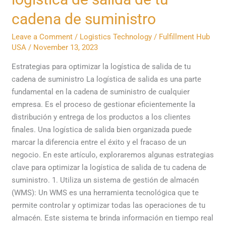
optimizar
la
cadena de suministro
logística
Leave a Comment
/
Logistics Technology
/
Fulfillment Hub
de
USA
/
November 13, 2023
salida
de
Estrategias para optimizar la logística de salida de tu
tu
cadena de suministro La logística de salida es una parte
cadena
fundamental en la cadena de suministro de cualquier
de
empresa. Es el proceso de gestionar eficientemente la
suministro
distribución y entrega de los productos a los clientes
finales. Una logística de salida bien organizada puede
marcar la diferencia entre el éxito y el fracaso de un
negocio. En este artículo, exploraremos algunas estrategias
clave para optimizar la logística de salida de tu cadena de
suministro. 1. Utiliza un sistema de gestión de almacén
(WMS): Un WMS es una herramienta tecnológica que te
permite controlar y optimizar todas las operaciones de tu
almacén. Este sistema te brinda información en tiempo real