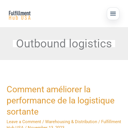
Skip
MAI
to
ME
content
Outbound logistics
Comment
Comment améliorer la
améliorer
performance de la logistique
la
performance
sortante
de
Leave a Comment
/
Warehousing & Distribution
/
Fulfillment
la
Hub USA
/
November 13, 2023