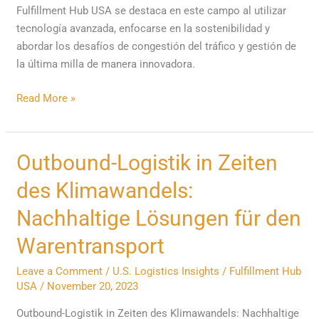
Fulfillment Hub USA se destaca en este campo al utilizar
tecnología avanzada, enfocarse en la sostenibilidad y
abordar los desafíos de congestión del tráfico y gestión de
la última milla de manera innovadora.
Read More »
Outbound-
Outbound-Logistik in Zeiten
Logistik
des Klimawandels:
in
Zeiten
Nachhaltige Lösungen für den
des
Warentransport
Klimawandels:
Nachhaltige
Leave a Comment
/
U.S. Logistics Insights
/
Fulfillment Hub
Lösungen
USA
/
November 20, 2023
für
Outbound-Logistik in Zeiten des Klimawandels: Nachhaltige
den