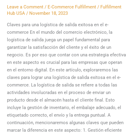
de
Leave a Comment
/
E-Commerce Fulfillment
/
Fulfillment
salida
Hub USA
/
November 18, 2023
exitosa
en
Claves para una logística de salida exitosa en el e-
el
commerce En el mundo del comercio electrónico, la
e-
logística de salida juega un papel fundamental para
commerce
garantizar la satisfacción del cliente y el éxito de un
negocio. Es por eso que contar con una estrategia efectiva
en este aspecto es crucial para las empresas que operan
en el entorno digital. En este artículo, exploraremos las
claves para lograr una logística de salida exitosa en el e-
commerce. La logística de salida se refiere a todas las
actividades involucradas en el proceso de enviar un
producto desde el almacén hasta el cliente final. Esto
incluye la gestión de inventario, el embalaje adecuado, el
etiquetado correcto, el envío y la entrega puntual. A
continuación, mencionaremos algunas claves que pueden
marcar la diferencia en este aspecto: 1. Gestión eficiente