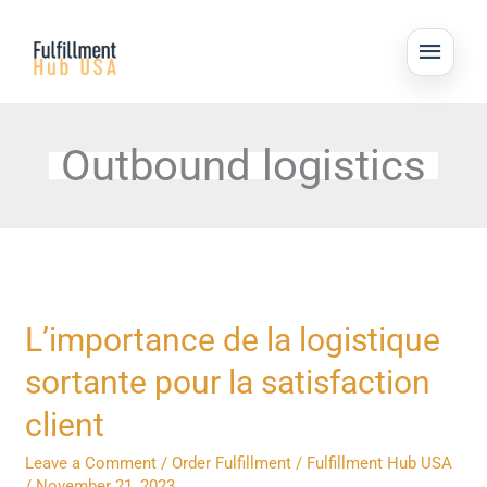
Skip
MAI
to
ME
content
Outbound logistics
L’importance
L’importance de la logistique
de
sortante pour la satisfaction
la
logistique
client
sortante
Leave a Comment
/
Order Fulfillment
/
Fulfillment Hub USA
pour
/
November 21, 2023