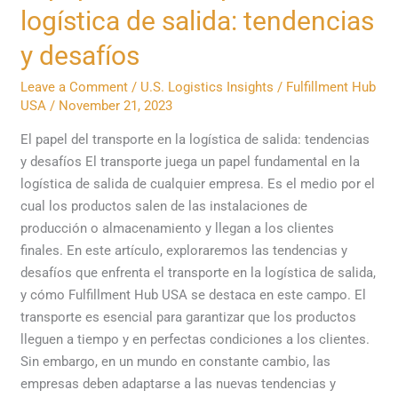
papel
logística de salida: tendencias
del
transporte
y desafíos
en
Leave a Comment
/
U.S. Logistics Insights
/
Fulfillment Hub
la
USA
/
November 21, 2023
logística
de
El papel del transporte en la logística de salida: tendencias
salida:
y desafíos El transporte juega un papel fundamental en la
tendencias
logística de salida de cualquier empresa. Es el medio por el
y
cual los productos salen de las instalaciones de
desafíos
producción o almacenamiento y llegan a los clientes
finales. En este artículo, exploraremos las tendencias y
desafíos que enfrenta el transporte en la logística de salida,
y cómo Fulfillment Hub USA se destaca en este campo. El
transporte es esencial para garantizar que los productos
lleguen a tiempo y en perfectas condiciones a los clientes.
Sin embargo, en un mundo en constante cambio, las
empresas deben adaptarse a las nuevas tendencias y